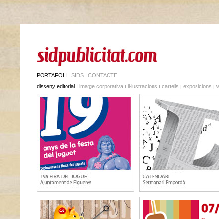
PORTAFOLI
I
SIDS
I
CONTACTE
disseny editorial
I
imatge corporativa
il·lustracions
cartells
exposicions
I
I
|
|